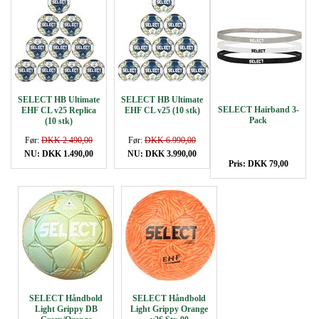
SELECT HB Ultimate
SELECT HB Ultimate
SELECT Hairband 3-
EHF CL v25 Replica
EHF CL v25 (10 stk)
Pack
(10 stk)
Før:
DKK 2.490,00
Før:
DKK 6.990,00
NU: DKK 1.490,00
NU: DKK 3.990,00
Pris: DKK 79,00
SELECT Håndbold
SELECT Håndbold
Light Grippy DB
Light Grippy Orange