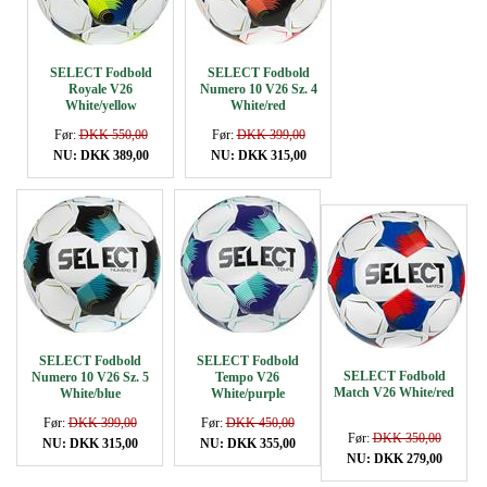
SELECT Fodbold
SELECT Fodbold
Royale V26
Numero 10 V26 Sz. 4
White/yellow
White/red
Før:
DKK 550,00
Før:
DKK 399,00
NU: DKK 389,00
NU: DKK 315,00
SELECT Fodbold
SELECT Fodbold
SELECT Fodbold
Numero 10 V26 Sz. 5
Tempo V26
Match V26 White/red
White/blue
White/purple
Før:
DKK 399,00
Før:
DKK 450,00
Før:
DKK 350,00
NU: DKK 315,00
NU: DKK 355,00
NU: DKK 279,00