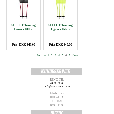
SELECT Training
SELECT Training
Figure - 180cm
Figure - 160cm
Pris: DKK 849,00
Pris: DKK 849,00
6
Forrige
1
2
3
4
5
7
Næste
RING TIL
70 20 30 60
info@sportsmate.com
MAN-FRE
10.00-17.30
LØRDAG
10.00-14.00