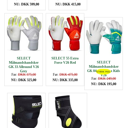
NU: DKK 599,00
NU: DKK 415,00
SELECT
SELECT 55 Extra
SELECT
Målmandshandsker
Force V26 Red
Målmandshandsker
GK 33 Allround V26
GK 04 Protection Kids
Grey
Før:
DKK 375,00
Før:
DKK 475,00
V26
Før:
DKK 249,00
NU: DKK 325,00
NU: DKK 335,00
NU: DKK 195,00