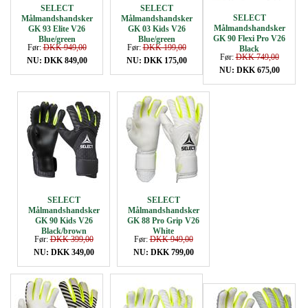
SELECT
SELECT
SELECT
Målmandshandsker
Målmandshandsker
Målmandshandsker
GK 93 Elite V26
GK 03 Kids V26
GK 90 Flexi Pro V26
Blue/green
Blue/green
Før:
DKK 949,00
Før:
DKK 199,00
Black
Før:
DKK 749,00
NU: DKK 849,00
NU: DKK 175,00
NU: DKK 675,00
SELECT
SELECT
Målmandshandsker
Målmandshandsker
GK 90 Kids V26
GK 88 Pro Grip V26
Black/brown
White
Før:
DKK 399,00
Før:
DKK 949,00
NU: DKK 349,00
NU: DKK 799,00