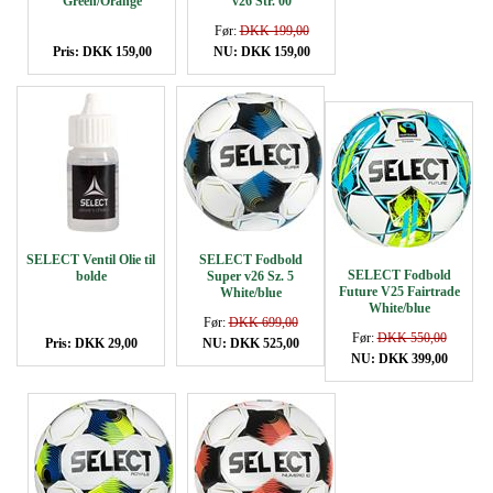
Green/Orange
v26 Str. 00
Før:
DKK 199,00
Pris: DKK 159,00
NU: DKK 159,00
SELECT Ventil Olie til
SELECT Fodbold
SELECT Fodbold
bolde
Super v26 Sz. 5
Future V25 Fairtrade
White/blue
White/blue
Før:
DKK 699,00
Før:
DKK 550,00
Pris: DKK 29,00
NU: DKK 525,00
NU: DKK 399,00