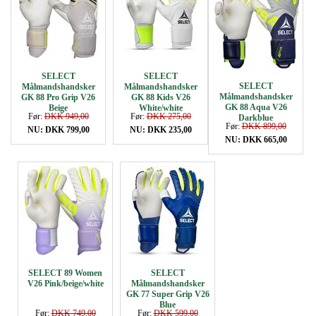
SELECT
SELECT
SELECT
Målmandshandsker
Målmandshandsker
Målmandshandsker
GK 88 Pro Grip V26
GK 88 Kids V26
GK 88 Aqua V26
Beige
White/white
Før:
DKK 949,00
Før:
DKK 275,00
Darkblue
Før:
DKK 899,00
NU: DKK 799,00
NU: DKK 235,00
NU: DKK 665,00
SELECT 89 Women
SELECT
V26 Pink/beige/white
Målmandshandsker
GK 77 Super Grip V26
Blue
Før:
DKK 749,00
Før:
DKK 599,00