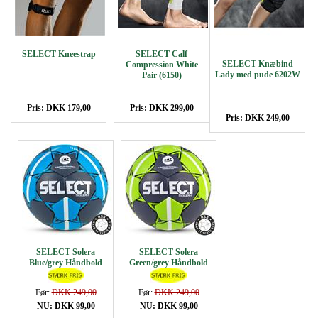
SELECT Kneestrap
SELECT Calf
SELECT Knæbind
Compression White
Lady med pude 6202W
Pair (6150)
Pris: DKK 179,00
Pris: DKK 299,00
Pris: DKK 249,00
SELECT Solera
SELECT Solera
Blue/grey Håndbold
Green/grey Håndbold
Før:
DKK 249,00
Før:
DKK 249,00
NU: DKK 99,00
NU: DKK 99,00