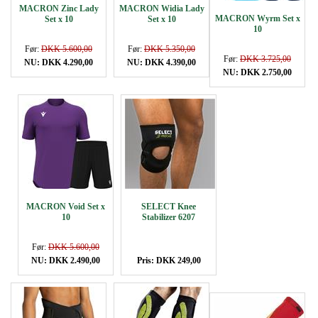
MACRON Zinc Lady
MACRON Widia Lady
MACRON Wyrm Set x
Set x 10
Set x 10
10
Før:
DKK 5.600,00
Før:
DKK 5.350,00
Før:
DKK 3.725,00
NU: DKK 4.290,00
NU: DKK 4.390,00
NU: DKK 2.750,00
MACRON Void Set x
SELECT Knee
10
Stabilizer 6207
Før:
DKK 5.600,00
NU: DKK 2.490,00
Pris: DKK 249,00