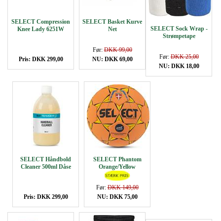
SELECT Compression
SELECT Basket Kurve
SELECT Sock Wrap -
Knee Lady 6251W
Net
Strømpetape
Før:
DKK 99,00
Før:
DKK 25,00
Pris: DKK 299,00
NU: DKK 69,00
NU: DKK 18,00
SELECT Håndbold
SELECT Phantom
Cleaner 500ml Dåse
Orange/Yellow
Håndbold
Før:
DKK 149,00
Pris: DKK 299,00
NU: DKK 75,00