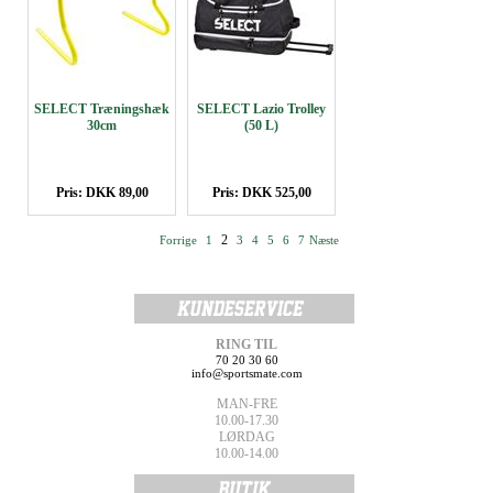
SELECT Træningshæk
SELECT Lazio Trolley
30cm
(50 L)
Pris: DKK 89,00
Pris: DKK 525,00
2
Forrige
1
3
4
5
6
7
Næste
RING TIL
70 20 30 60
info@sportsmate.com
MAN-FRE
10.00-17.30
LØRDAG
10.00-14.00