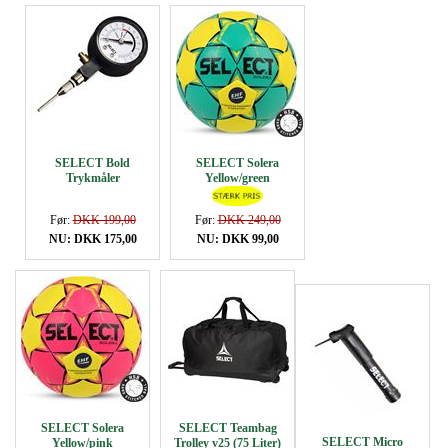
SELECT Bold
SELECT Solera
Trykmåler
Yellow/green
Før:
DKK 199,00
Før:
DKK 249,00
NU: DKK 175,00
NU: DKK 99,00
SELECT Solera
SELECT Teambag
SELECT Micro
Yellow/pink
Trolley v25 (75 Liter)