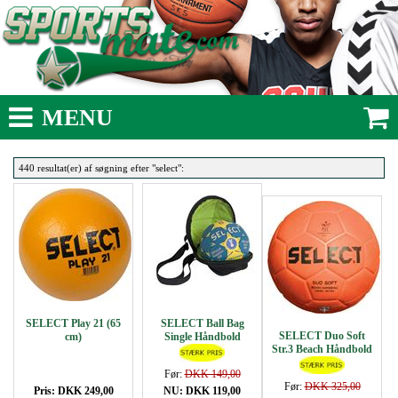
MENU
440 resultat(er) af søgning efter "select":
SELECT Play 21 (65
SELECT Ball Bag
SELECT Duo Soft
cm)
Single Håndbold
Str.3 Beach Håndbold
Før:
DKK 149,00
Før:
DKK 325,00
Pris: DKK 249,00
NU: DKK 119,00