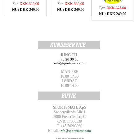
Før:
DKK 325,00
Før:
DKK 325,00
Før:
DKK 325,00
NU: DKK 249,00
NU: DKK 249,00
NU: DKK 249,00
RING TIL
70 20 30 60
info@sportsmate.com
MAN-FRE
10.00-17.30
LØRDAG
10.00-14.00
SPORTSMATE ApS
Sønderjyllands Allé 1
2000 Frederiksberg C
CVR. 17068539
T. +45 70203060
E-mail:
info@sportsmate.com