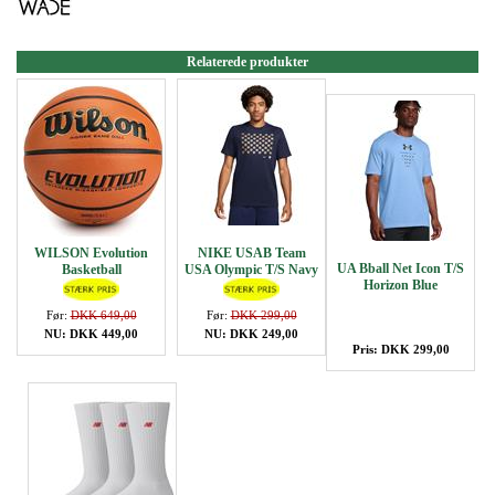
Relaterede produkter
WILSON Evolution
NIKE USAB Team
UA Bball Net Icon T/S
Basketball
USA Olympic T/S Navy
Horizon Blue
Før:
DKK 649,00
Før:
DKK 299,00
NU: DKK 449,00
NU: DKK 249,00
Pris: DKK 299,00