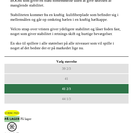
BOOM som giver en blød fornemmelse uden at give følelsen af
manglende stabilitet.
Stabiliteten kommer fra en kraftig kulifiberplade som befinder sig i
mellemsålen og går op omkring hælen i en kraftig hælkappe.
Velcro strap over vristen giver ydeligere stabilitet og låser foden fast,
noget som giver stabilitet i retnings skift og hurtige bevægelser.
En sko til spillere i alle størrelser på alle niveauer som vil spille i
noget af det bedste der er på markedet lige nu.
Vælg størrelse
39 2/3
41
41 2/3
44 1/3
På lager