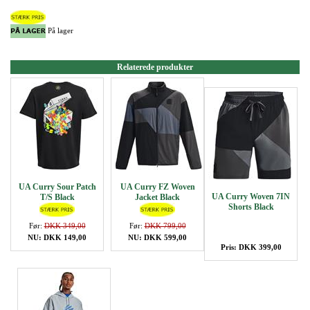
På lager
Relaterede produkter
UA Curry Sour Patch
UA Curry FZ Woven
UA Curry Woven 7IN
T/S Black
Jacket Black
Shorts Black
Før:
DKK 349,00
Før:
DKK 799,00
NU: DKK 149,00
NU: DKK 599,00
Pris: DKK 399,00