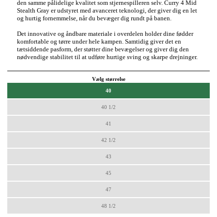
den samme pålidelige kvalitet som stjernespilleren selv. Curry 4 Mid
Stealth Gray er udstyret med avanceret teknologi, der giver dig en let
og hurtig fornemmelse, når du bevæger dig rundt på banen.
Det innovative og åndbare materiale i overdelen holder dine fødder
komfortable og tørre under hele kampen. Samtidig giver det en
tætsiddende pasform, der støtter dine bevægelser og giver dig den
nødvendige stabilitet til at udføre hurtige sving og skarpe drejninger.
Vælg størrelse
40
40 1/2
41
42 1/2
43
45
47
48 1/2