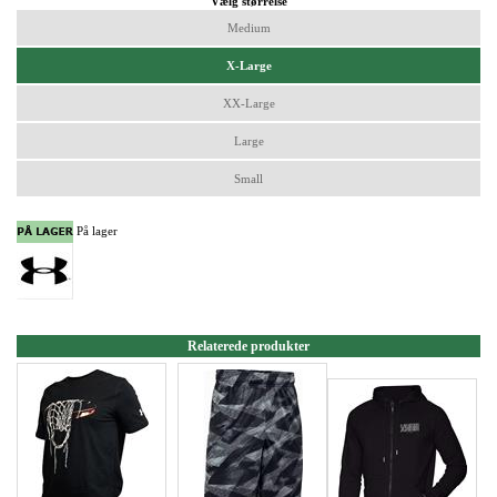
Vælg størrelse
Medium
X-Large
XX-Large
Large
Small
På lager
Relaterede produkter