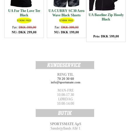
UA For The Love Tee
UA CURRY SC30 Aero
UA Baseline Zip Hoody
Black
Wave Black Shorts
Black
Før:
DKK 399,00
Før:
DKK 399,00
NU: DKK 299,00
NU: DKK 199,00
Pris: DKK 599,00
RING TIL
70 20 30 60
info@sportsmate.com
MAN-FRE
10.00-17.30
LØRDAG
10.00-14.00
SPORTSMATE ApS
Sønderjyllands Allé 1