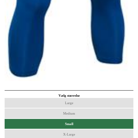
Vælg størrelse
Large
Medium
Small
X-Large