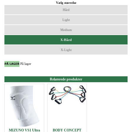
Vælg størrelse
Hård
Light
Medium
X-Hård
X-Light
På lager
Relaterede produkter
MIZUNO VS1 Ultra
BODY CONCEPT