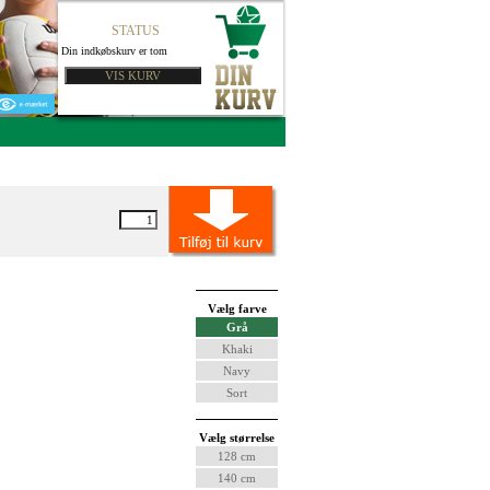
STATUS
Din indkøbskurv er tom
Vælg farve
Grå
Khaki
Navy
Sort
Vælg størrelse
128 cm
140 cm