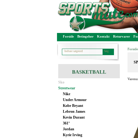
Forside
Betingelser
Kontakt
Returvarer
For
Forside
SP
BASKETBALL
Varenu
Sko
Streetwear
Nike
Under Armour
Kobe Bryant
Lebron James
Kevin Durant
361°
Jordan
Kyrie Irving