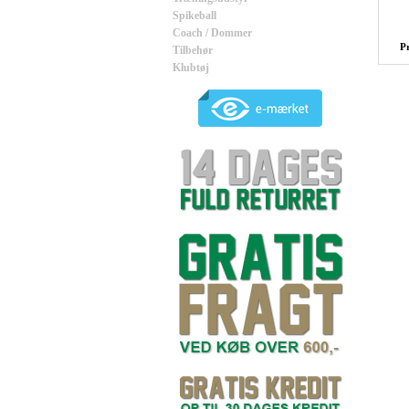
Spikeball
Coach / Dommer
P
Tilbehør
Klubtøj