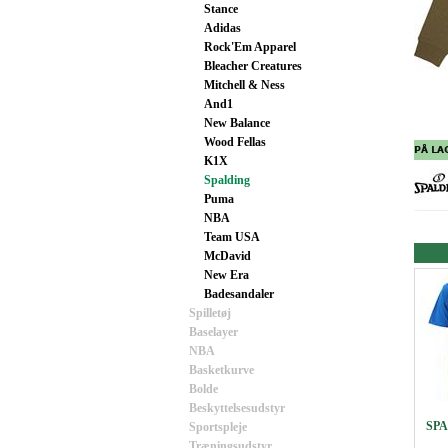
Stance
Adidas
Rock'Em Apparel
Bleacher Creatures
Mitchell & Ness
And1
New Balance
Wood Fellas
K1X
Spalding
Puma
NBA
Team USA
McDavid
New Era
Badesandaler
Spilletøj
Baselayer
NBA
Basketkurve
Bolde
Beskyttelsesudstyr
SPA
Sportspleje
Træningsudstyr