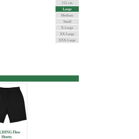
152 cm
Large
Medium
Small
X-Large
XX-Large
XXX-Large
LDING Flow
Shorts