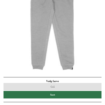
Vælg farve
Grå
Sort