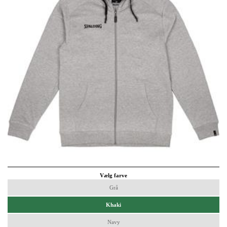
Vælg farve
Grå
Khaki
Navy