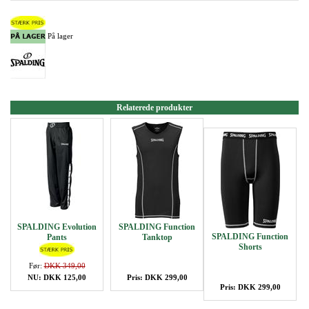
På lager
Relaterede produkter
SPALDING Evolution
SPALDING Function
SPALDING Function
Pants
Tanktop
Shorts
Før:
DKK 349,00
NU: DKK 125,00
Pris: DKK 299,00
Pris: DKK 299,00