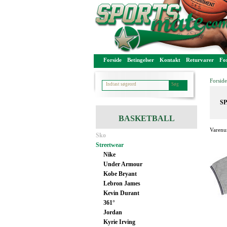
Forside
Betingelser
Kontakt
Returvarer
For
Forside
SP
BASKETBALL
Varenu
Sko
Streetwear
Nike
Under Armour
Kobe Bryant
Lebron James
Kevin Durant
361°
Jordan
Kyrie Irving