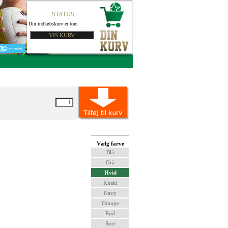
STATUS
Din indkøbskurv er tom
Vælg farve
Blå
Grå
Hvid
Khaki
Navy
Orange
Rød
Sort