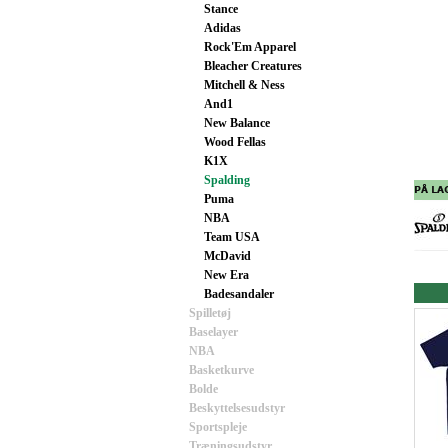
Stance
Adidas
Rock'Em Apparel
Bleacher Creatures
Mitchell & Ness
And1
New Balance
Wood Fellas
K1X
Spalding
Puma
NBA
Team USA
McDavid
New Era
Badesandaler
Spilletøj
Baselayer
NBA
Basketkurve
Bolde
Beskyttelsesudstyr
Sportspleje
Træningsudstyr