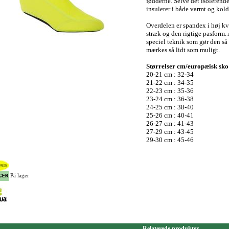
fødderne. Selve det isolerend
insulerer i både varmt og koldt
Overdelen er spandex i høj kval
stræk og den rigtige pasform. A
speciel teknik som gør den så
mærkes så lidt som muligt.
Størrelser cm/europæisk sko 
20-21 cm : 32-34
21-22 cm : 34-35
22-23 cm : 35-36
23-24 cm : 36-38
24-25 cm : 38-40
25-26 cm : 40-41
26-27 cm : 41-43
27-29 cm : 43-45
29-30 cm : 45-46
På lager
Relaterede produkter