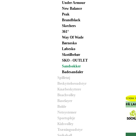
Under Armour
New Balance
Peak
Brandblack
Skechers
361°
Way Of Wade
Børnesko
Løbesko
Skotilbehør
SKO - OUTLET
Sandsokker
Badesandaler
Spilletøj
Beskyttelsesudstyr
Knæbeskyttere
Beachvolley
Baselayer
Bolde
Netsystemer
Sportspleje
Kidsvolley
Træningsudstyr
Spikeball