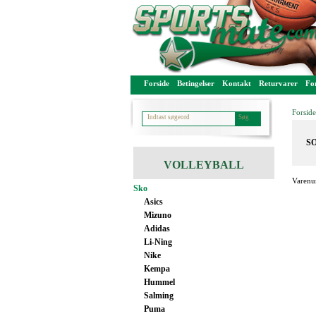
Forside
Betingelser
Kontakt
Returvarer
For
Forside
SO
VOLLEYBALL
Varenu
Sko
Asics
Mizuno
Adidas
Li-Ning
Nike
Kempa
Hummel
Salming
Puma