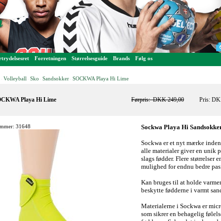
trydelsesret
Forretningen
Størrelsesguide
Brands
Følg os
Volleyball
Sko
Sandsokker
SOCKWA Playa Hi Lime
-
-
-
-
CKWA Playa Hi Lime
Førpris:
DKK 249,00
Pris: D
mmer: 31648
Sockwa Playa Hi Sandsokke
Sockwa er et nyt mærke indenf
alle materialer giver en unik p
slags fødder. Flere størrelser
mulighed for endnu bedre pas
Kan bruges til at holde varmen 
beskytte fødderne i varmt san
Materialerne i Sockwa er micr
som sikrer en behagelig følel