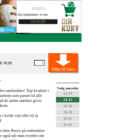
STATUS
Din indkøbskurv er tom
KK 99,00
r
Vælg størrelse
or sandsokker. Top kvalitet i
32-34
asform som passer til alle
34-35
 end de andre mærker giver
form.
35-36
36-38
i koldt vejr eller til at
40-41
d.
45-46
o-thin fleece på indersiden
se også når man sverder om