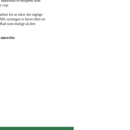
e materiale er neopren som
 vejr.
itet for at sikre det rigtige
lle syninger er lavet efter en
 flad som muligt så den
størrelse