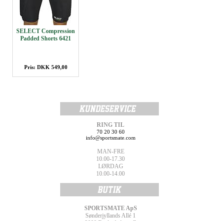
SELECT Compression
Padded Shorts 6421
Pris: DKK 549,00
RING TIL
70 20 30 60
info@sportsmate.com
MAN-FRE
10.00-17.30
LØRDAG
10.00-14.00
SPORTSMATE ApS
Sønderjyllands Allé 1