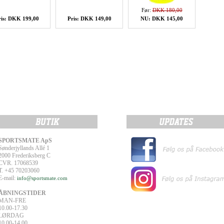
Før:
DKK 180,00
ris: DKK 199,00
Pris: DKK 149,00
NU: DKK 145,00
SPORTSMATE ApS
Sønderjyllands Allé 1
2000 Frederiksberg C
CVR. 17068539
T. +45 70203060
E-mail:
info@sportsmate.com
ÅBNINGSTIDER
MAN-FRE
10.00-17.30
LØRDAG
10.00-14.00