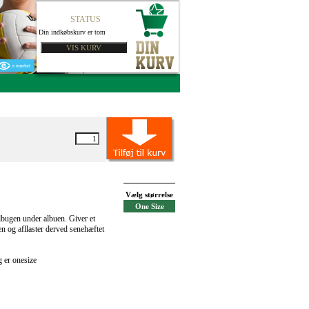
STATUS
Din indkøbskurv er tom
Vælg størrelse
One Size
lbugen under albuen. Giver et
n og afllaster derved senehæftet
 er onesize