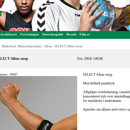
trydelsesret
Forretningen
Størrelsesguide
Brands
Følg os
Basketball
Beskyttelsesudstyr
Albue
SELECT Albue strop
-
-
-
-
LECT Albue strop
Pris: DKK 149,00
mmer: 19007
SELECT Albue strop
Med dobbelt punkttryk
Afhjælper overbelastning i muske
koncentreret tryk over muskelbuge
for musklerne i underarmen.
Spændes om albuen med velcro og