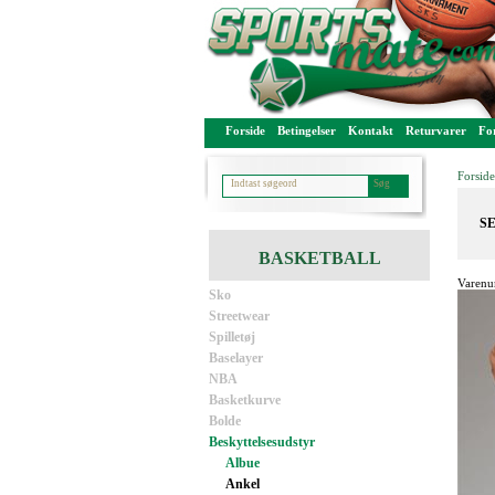
Forside
Betingelser
Kontakt
Returvarer
For
Forside
SE
BASKETBALL
Varenu
Sko
Streetwear
Spilletøj
Baselayer
NBA
Basketkurve
Bolde
Beskyttelsesudstyr
Albue
Ankel