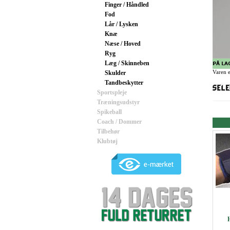
Finger / Håndled
Fod
Lår / Lysken
Knæ
Næse / Hoved
Ryg
Læg / Skinneben
Varen e
Skulder
Tandbeskytter
Sportspleje
Træningsudstyr
Spikeball
Coach / Dommer
Tilbehør
Klubtøj