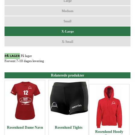
Large
Medium
Small
X-Large
X-Small
På lager
Forvent 7-10 dages levering
Relaterede produkter
Rosenlund Dame Navn
Rosenlund Tights
Rosenlund Hoody