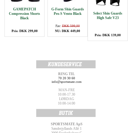
GAMEPATCH
G-Form Shin Guards
Select Shin Guards
Compression Shorts
Pro-S Vento Black
High Safe V23
Black
Før:
DKK 599,00
Pris: DKK 299,00
NU: DKK 449,00
Pris: DKK 139,00
RING TIL
70 20 30 60
info@sportsmate.com
MAN-FRE
10.00-17.30
LØRDAG
10.00-14.00
SPORTSMATE ApS
Sønderjyllands Allé 1