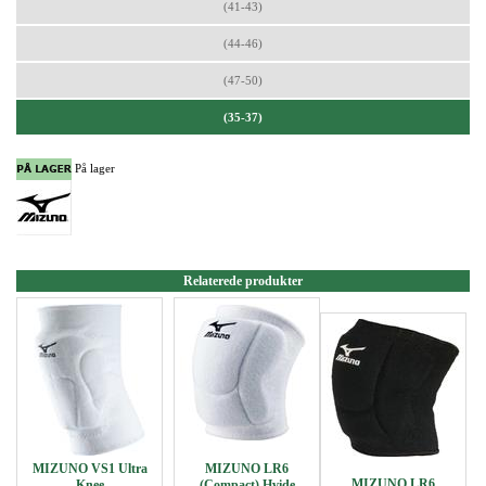
(41-43)
(44-46)
(47-50)
(35-37)
På lager
Relaterede produkter
MIZUNO VS1 Ultra
MIZUNO LR6
MIZUNO LR6
Knee
(Compact) Hvide