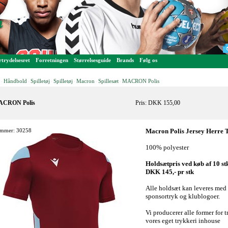
trydelsesret
Forretningen
Størrelsesguide
Brands
Følg os
Håndbold
Spilletøj
Spilletøj
Macron
Spillesæt
MACRON Polis
-
-
-
-
-
-
CRON Polis
Pris: DKK 155,00
mmer: 30258
Macron Polis Jersey Herre T
100% polyester
Holdsætpris ved køb af 10 st
DKK 145,- pr stk
Alle holdsæt kan leveres med
sponsortryk og klublogoer.
Vi producerer alle former for t
vores eget trykkeri inhouse