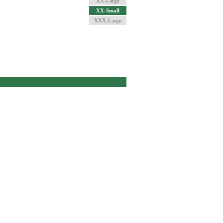
XX-Large
XX-Small
XXX-Large