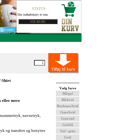
STATUS
Din indkøbskurv er tom
-Shirt
Vælg farve
Blå/gul
Blå/hvid
k eller mere
Bordeaux/hvid
Grøn/hvid
 nummertryk, navnetryk,
Grøn/rød
Gul/blå
ryk og transfers og benytter
Gul / grøn
Guld