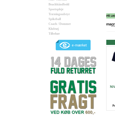
Beachhåndbold
Sportspleje
Træningsudstyr
Spikeball
Coach / Dommer
Klubtøj
Tilbehør
MA
P