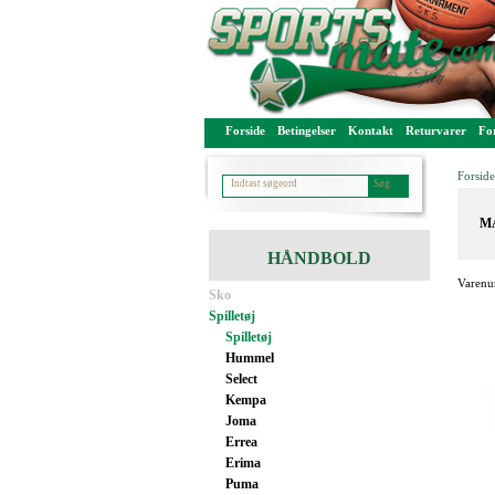
Forside
Betingelser
Kontakt
Returvarer
For
Forside
MA
HÅNDBOLD
Varenu
Sko
Spilletøj
Spilletøj
Hummel
Select
Kempa
Joma
Errea
Erima
Puma