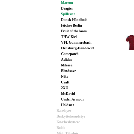
Macron
Dragter
Spillesæt
Dansk Håndbold
Füchse Berlin
Fruit of the loom
THW Kiel
VFL Gummersbach
Flensburg-Handewitt
Gamepatch
Adidas
Mikasa
Blindsave
Nike
Craft
2XU
McDavid
Under Armour
Holdsæt
Baselayer
Beskyttelsesudstyr
Knæbeskyttere
Bolde
Mål / Tilbehør