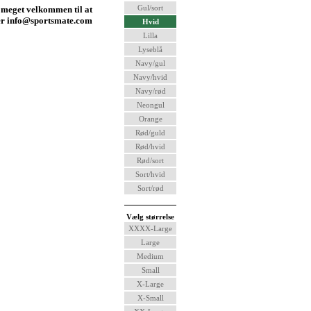
Gul/sort
 meget velkommen til at
ler info@sportsmate.com
Hvid
Lilla
Lyseblå
Navy/gul
Navy/hvid
Navy/rød
Neongul
Orange
Rød/guld
Rød/hvid
Rød/sort
Sort/hvid
Sort/rød
Vælg størrelse
XXXX-Large
Large
Medium
Small
X-Large
X-Small