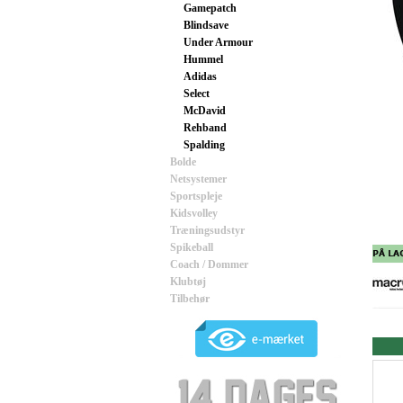
Gamepatch
Blindsave
Under Armour
Hummel
Adidas
Select
McDavid
Rehband
Spalding
Bolde
Netsystemer
Sportspleje
Kidsvolley
Træningsudstyr
Spikeball
Coach / Dommer
Klubtøj
Tilbehør