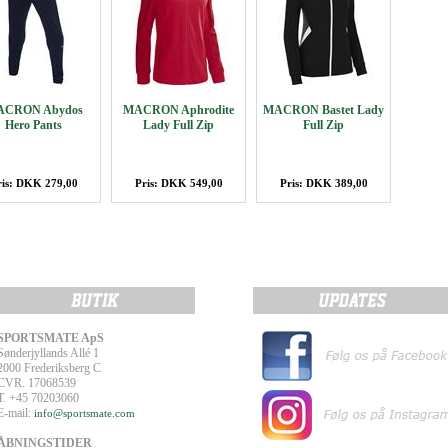
CRON Abydos
MACRON Aphrodite
MACRON Bastet Lady
Hero Pants
Lady Full Zip
Full Zip
ris: DKK 279,00
Pris: DKK 549,00
Pris: DKK 389,00
SPORTSMATE ApS
Sønderjyllands Allé 1
2000 Frederiksberg C
CVR. 17068539
T. +45 70203060
E-mail:
info@sportsmate.com
ÅBNINGSTIDER