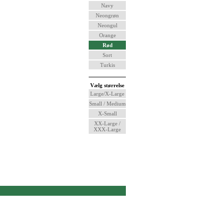
Navy
Neongrøn
Neongul
Orange
Rød
Sort
Turkis
Vælg størrelse
Large/X-Large
Small / Medium
X-Small
XX-Large /
XXX-Large