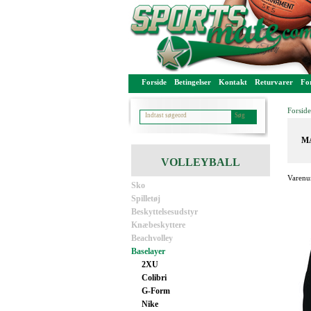
Forside
Betingelser
Kontakt
Returvarer
For
Forside
MA
VOLLEYBALL
Varenu
Sko
Spilletøj
Beskyttelsesudstyr
Knæbeskyttere
Beachvolley
Baselayer
2XU
Colibri
G-Form
Nike