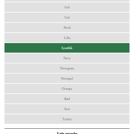
Grå
Gul
Hvid
Lilla
Lyseblå
Navy
Neongrøn
Neongul
Orange
Rød
Sort
Turkis
Vælg størrelse