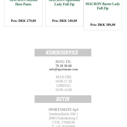
MACRON Abydos
MACRON Aphrodite
MACRON Bastet Lady
Hero Pants
Lady Full Zip
Full Zip
Pris: DKK 279,00
Pris: DKK 549,00
Pris: DKK 389,00
RING TIL
70 20 30 60
info@sportsmate.com
MAN-FRE
10.00-17.30
LØRDAG
10.00-14.00
SPORTSMATE ApS
Sønderjyllands Allé 1
2000 Frederiksberg C
CVR. 17068539
T. +45 70203060