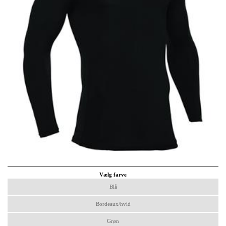
Vælg farve
Blå
Bordeaux/hvid
Grøn