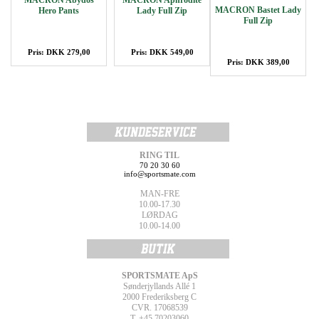
MACRON Abydos
MACRON Aphrodite
MACRON Bastet Lady
Hero Pants
Lady Full Zip
Full Zip
Pris: DKK 279,00
Pris: DKK 549,00
Pris: DKK 389,00
RING TIL
70 20 30 60
info@sportsmate.com
MAN-FRE
10.00-17.30
LØRDAG
10.00-14.00
SPORTSMATE ApS
Sønderjyllands Allé 1
2000 Frederiksberg C
CVR. 17068539
T. +45 70203060