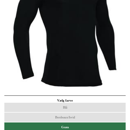
Vælg farve
Blå
Bordeaux/hvid
Grøn