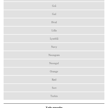
Grå
Gul
Hvid
Lilla
Lyseblå
Navy
Neongrøn
Neongul
Orange
Rød
Sort
Turkis
Vælg størrelse