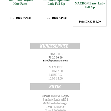
MACRON Abydos
MACRON Aphrodite
MACRON Bastet Lady
Hero Pants
Lady Full Zip
Full Zip
Pris: DKK 279,00
Pris: DKK 549,00
Pris: DKK 389,00
RING TIL
70 20 30 60
info@sportsmate.com
MAN-FRE
10.00-17.30
LØRDAG
10.00-14.00
SPORTSMATE ApS
Sønderjyllands Allé 1
2000 Frederiksberg C
CVR. 17068539
T. +45 70203060