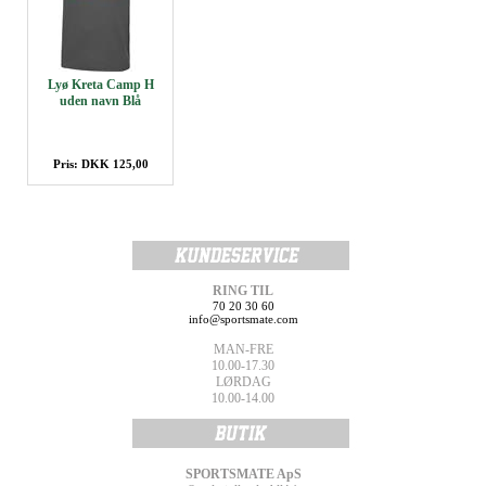
Lyø Kreta Camp H
uden navn Blå
Pris: DKK 125,00
RING TIL
70 20 30 60
info@sportsmate.com
MAN-FRE
10.00-17.30
LØRDAG
10.00-14.00
SPORTSMATE ApS