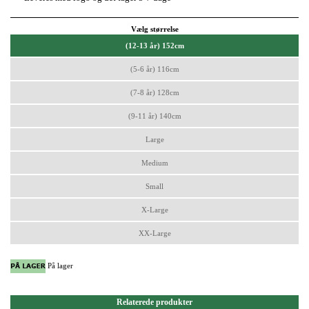
Vælg størrelse
(12-13 år) 152cm
(5-6 år) 116cm
(7-8 år) 128cm
(9-11 år) 140cm
Large
Medium
Small
X-Large
XX-Large
På lager
Relaterede produkter