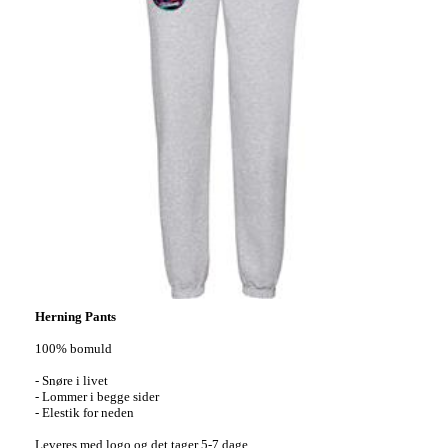
Herning Pants
100% bomuld
- Snøre i livet
- Lommer i begge sider
- Elestik for neden
Leveres med logo
og
det tager 5-7 dage