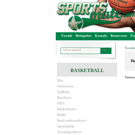
Forside
Betingelser
Kontakt
Returvarer
For
Forside
Ha
BASKETBALL
Varenu
Sko
Streetwear
Spilletøj
Baselayer
NBA
Basketkurve
Bolde
Beskyttelsesudstyr
Sportspleje
Træningsudstyr