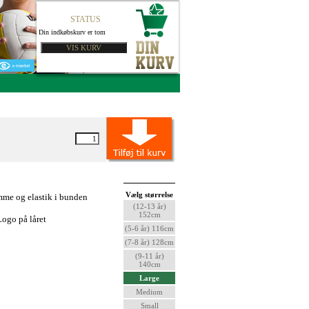
STATUS
Din indkøbskurv er tom
Vælg størrelse
me og elastik i bunden
(12-13 år)
152cm
ogo på låret
(5-6 år) 116cm
(7-8 år) 128cm
(9-11 år)
140cm
Large
Medium
Small