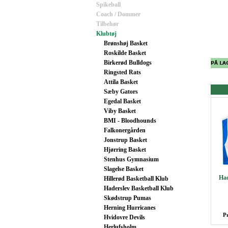
Spikeball
Coach / Dommer
Tilbehør
Klubtøj
Brønshøj Basket
Roskilde Basket
Birkerød Bulldogs
Ringsted Rats
Attila Basket
Sæby Gators
Egedal Basket
Viby Basket
BMI - Bloodhounds
Falkonergården
Jonstrup Basket
Hjørring Basket
Stenhus Gymnasium
Slagelse Basket
Had
Hillerød Basketball Klub
Haderslev Basketball Klub
Skødstrup Pumas
Herning Hurricanes
P
Hvidovre Devils
Herlufsholm