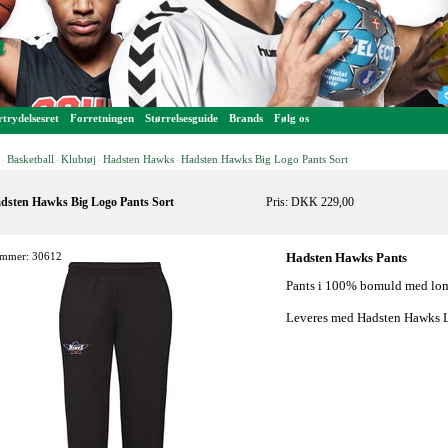
trydelsesret
Forretningen
Størrelsesguide
Brands
Følg os
Basketball
Klubtøj
Hadsten Hawks
Hadsten Hawks Big Logo Pants Sort
-
-
-
-
dsten Hawks Big Logo Pants Sort
Pris: DKK 229,00
mmer: 30612
Hadsten Hawks Pants
Pants i 100% bomuld med lom
Leveres med Hadsten Hawks L