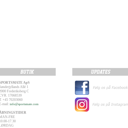
SPORTSMATE ApS
Sønderjyllands Allé 1
2000 Frederiksberg C
CVR. 17068539
T. +45 70203060
E-mail:
info@sportsmate.com
ÅBNINGSTIDER
MAN-FRE
10.00-17.30
LØRDAG