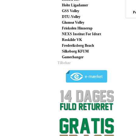
Holte Ligadamer
GSS Volley
P
DTU-Volley
Glumsø Volley
Friskolen Hinnerup
NEXS Institut For Idræt
Roskilde VK
Frederiksberg Beach
Silkeborg KFUM
Gamechanger
Tilbehør