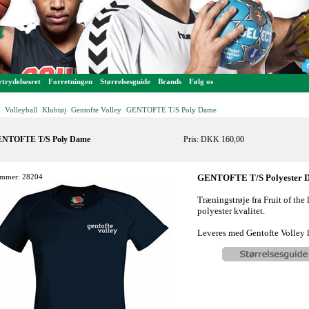
trydelsesret
Forretningen
Størrelsesguide
Brands
Følg os
Volleyball
Klubtøj
Gentofte Volley
GENTOFTE T/S Poly Dame
-
-
-
-
NTOFTE T/S Poly Dame
Pris: DKK 160,00
mmer: 28204
GENTOFTE T/S Polyester D
Træningstrøje fra Fruit of the
polyester kvalitet.
Leveres med Gentofte Volley l