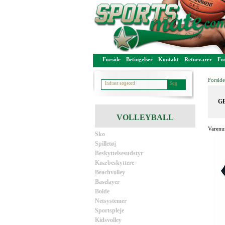
Forside
Betingelser
Kontakt
Returvarer
For
Forside
GE
VOLLEYBALL
Varenu
Sko
Spilletøj
Beskyttelsesudstyr
Knæbeskyttere
Beachvolley
Baselayer
Bolde
Netsystemer
Sportspleje
Kidsvolley