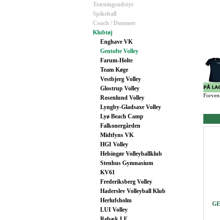
Træningsudstyr
Spikeball
Coach / Dommer
Klubtøj
Enghave VK
Gentofte Volley
Farum-Holte
Team Køge
Vestbjerg Volley
Glostrup Volley
Forvent
Rosenlund Volley
Lyngby-Gladsaxe Volley
Lyø Beach Camp
Falkonergården
Midtfyns VK
HGI Volley
Helsingør Volleyballklub
Stenhus Gymnasium
KV61
Frederiksberg Volley
Haderslev Volleyball Klub
Herlufsholm
GE
LUI Volley
Rebæk I.F.