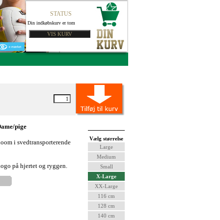
STATUS
Din indkøbskurv er tom
ame/pige
Vælg størrelse
 loom i svedtransporterende
Large
Medium
ogo på hjertet og ryggen.
Small
X-Large
XX-Large
116 cm
128 cm
140 cm