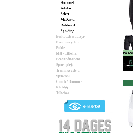
Hummel
Adidas
Select
McDavid
Rehband
Spalding
Beskyttelsesudstyr
Knæbeskyttere
Bolde
Mål / Tilbehør
Beachhåndbold
Sportspleje
Træningsudstyr
Spikeball
Coach / Dommer
Klubtøj
Tilbehør