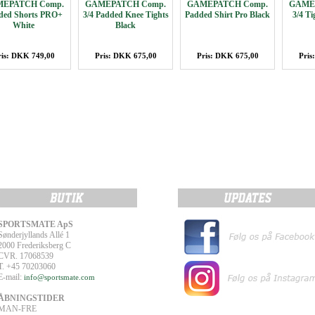
EPATCH Comp.
GAMEPATCH Comp.
GAMEPATCH Comp.
GAME
ded Shorts PRO+
3/4 Padded Knee Tights
Padded Shirt Pro Black
3/4 Ti
White
Black
ris: DKK 749,00
Pris: DKK 675,00
Pris: DKK 675,00
Pris
SPORTSMATE ApS
Sønderjyllands Allé 1
2000 Frederiksberg C
CVR. 17068539
T. +45 70203060
E-mail:
info@sportsmate.com
ÅBNINGSTIDER
MAN-FRE