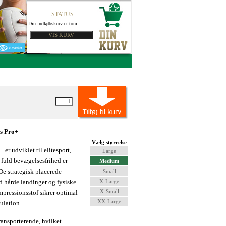
STATUS
Din indkøbskurv er tom
s
Pro+
Vælg størrelse
er udviklet til elitesport,
Large
fuld bevægelsesfrihed er
Medium
De strategisk placerede
Small
d hårde landinger og fysiske
X-Large
X-Small
mpressionsstof sikrer optimal
XX-Large
kulation.
ransporterende, hvilket