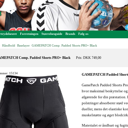
trydelsesret
Forretningen
Størrelsesguide
Brands
Følg os
Håndbold
Baselayer
GAMEPATCH Comp. Padded Shorts PRO+ Black
-
-
-
MEPATCH Comp. Padded Shorts PRO+ Black
Pris: DKK 749,00
mmer: 15134
GAMEPATCH
Padded Short
GamePatch Padded Shorts Pro+ 
hvor maksimal beskyttelse og 
afgørende for din præstation. 
polstringer absorberer stød ve
dueller, mens det elastiske ko
muskelstøtte og øget blodcir
Materialet er åndbart og fugtt