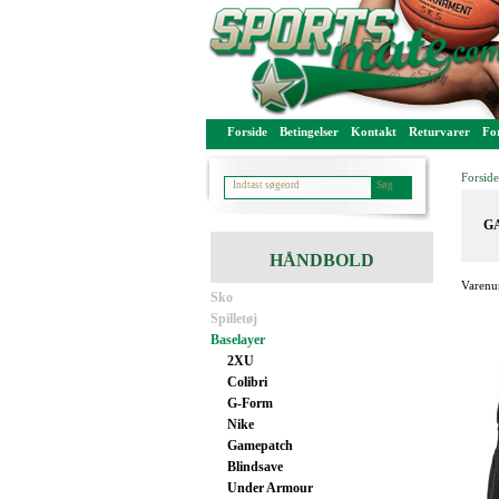
Forside
Betingelser
Kontakt
Returvarer
For
Forside
GA
HÅNDBOLD
Varenu
Sko
Spilletøj
Baselayer
2XU
Colibri
G-Form
Nike
Gamepatch
Blindsave
Under Armour