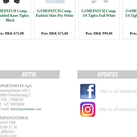
EPATCH Comp.
GAMEPATCH Comp.
GAMEPATCH Comp.
GAME
Padded Knee Tights
Padded Shirt Pro White
3/4 Tights Full White
3/4 Ti
Black
ris: DKK 675,00
Pris: DKK 675,00
Pris: DKK 999,00
Pris
SPORTSMATE ApS
Sønderjyllands Allé 1
2000 Frederiksberg C
CVR. 17068539
T. +45 70203060
E-mail:
info@sportsmate.com
ÅBNINGSTIDER
MAN-FRE
10.00-17.30
LØRDAG
10.00-14.00