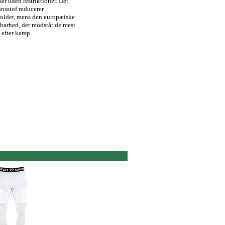
er uden restriktioner. Det
onsstof reducerer
folder, mens den europæiske
barhed, der modstår de mest
 efter kamp.