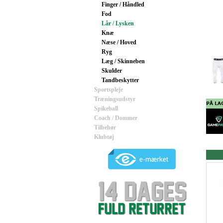
Finger / Håndled
Fod
Lår / Lysken
Knæ
Næse / Hoved
Ryg
Læg / Skinneben
Skulder
Tandbeskytter
Sportspleje
Træningsudstyr
Spikeball
Coach / Dommer
Tilbehør
Klubtøj