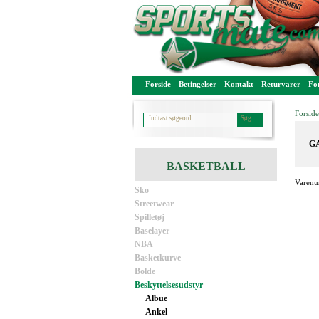
Forside
Betingelser
Kontakt
Returvarer
For
Forside
GA
BASKETBALL
Varenu
Sko
Streetwear
Spilletøj
Baselayer
NBA
Basketkurve
Bolde
Beskyttelsesudstyr
Albue
Ankel