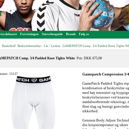
trydelsesret
Forretningen
Størrelsesguide
Brands
Følg os
Basketball
Beskyttelsesudstyr
Lår / Lysken
GAMEPATCH Comp. 3/4 Padded Knee Tights Wh
-
-
-
-
MEPATCH Comp. 3/4 Padded Knee Tights White
Pris: DKK 675,00
mmer: 15137
Gamepatch Compression 3/4
GamePatch Padded Tights repr
kombination af beskyttelse og 
med høj intensitet og hyppige
beskyttelseszoner ved knæene
stødabsorberende teknologi, d
flere slag og hurtigt genvinde
sikkerhed.
Gennem Body Adjust Technolog
din kropstemperatur og sikrer