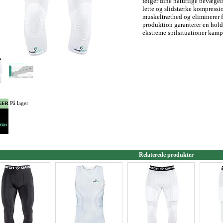
følger dine naturlige bevægels
lette og slidstærke kompressi
muskeltræthed og eliminerer 
produktion garanterer en hold
ekstreme spilsituationer kamp
På lager
Relaterede produkter