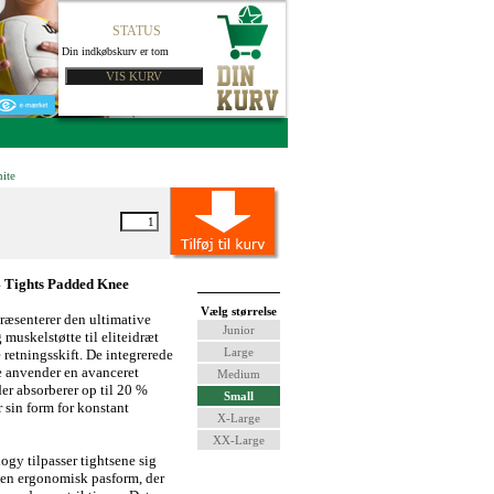
STATUS
Din indkøbskurv er tom
ite
 Tights Padded Knee
Vælg størrelse
æsenterer den ultimative
Junior
muskelstøtte til eliteidræt
Large
 retningsskift. De integrerede
 anvender en avanceret
Medium
er absorberer op til 20 %
Small
r sin form for konstant
X-Large
XX-Large
y tilpasser tightsene sig
 en ergonomisk pasform, der