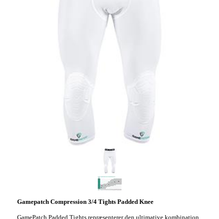
Gamepatch Compression 3/4 Tights Padded Knee
GamePatch Padded Tights repræsenterer den ultimative kombination