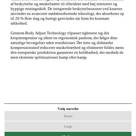
af beskyttelse og muskelstøtte til eliteidræt med høj intensitet og
hyppige retningsskift. De integrerede beskyttelseszoner ved knæene
anvender en avanceret stødabsorberende teknologi, der absorberer op
til 20 % flere slag og hurtigt genvinder sin form for konstant
sikkerhed.
Gennem Body Adjust Technology tilpasser tightsene sig din
kropstemperatur og sikrer en ergonomisk pasform, der følger dine
naturlige bevægelser uden restriktioner. Det lette og slidstærke
kompressionsstof reducerer muskeltræthed og eliminerer folder, mens
den europæiske produktion garanterer en holdbarhed, der modstår de
mest ekstreme spilsituationer kamp efter kamp.
Vælg størrelse
Junior
Large