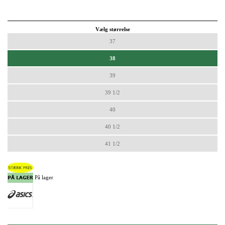
Vælg størrelse
37
38
39
39 1/2
40
40 1/2
41 1/2
På lager