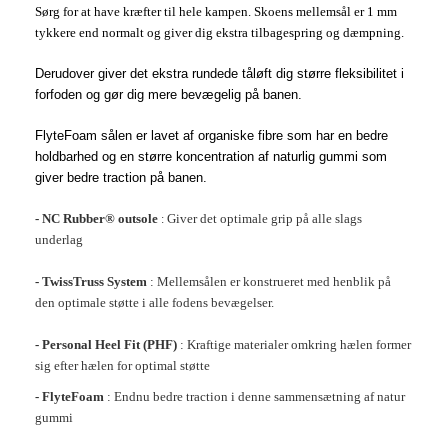
Sørg for at have kræfter til hele kampen. Skoens mellemsål er 1 mm
tykkere end normalt og giver dig ekstra tilbagespring og dæmpning.
Derudover giver det ekstra rundede tåløft dig større fleksibilitet i
forfoden og gør dig mere bevægelig på banen.
FlyteFoam sålen er lavet af organiske fibre som har en bedre
holdbarhed og en større koncentration af naturlig gummi som
giver bedre traction på banen.
- NC Rubber® outsole
Giver det optimale grip på alle slags
:
underlag
- TwissTruss System
: Mellemsålen er konstrueret med henblik på
den optimale støtte i alle fodens bevægelser.
- Personal Heel Fit (PHF)
: Kraftige materialer omkring hælen former
sig efter hælen for optimal støtte
- FlyteFoam
: Endnu bedre traction i denne sammensætning af natur
gummi