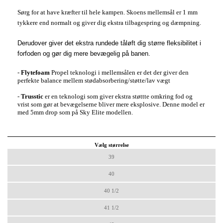
Sørg for at have kræfter til hele kampen. Skoens mellemsål er 1 mm
tykkere end normalt og giver dig ekstra tilbagespring og dæmpning.
Derudover giver det ekstra rundede tåløft dig større fleksibilitet i
forfoden og gør dig mere bevægelig på banen.
-
Flytefoam
Propel teknologi i mellemsålen er det der giver den
perfekte balance mellem stødabsorbering/støtte/lav vægt
-
Trusstic
er en teknologi som giver ekstra støttte omkring fod og
vrist som gør at bevægelserne bliver mere eksplosive. Denne model er
med 5mm drop som på Sky Elite modellen.
Vælg størrelse
39
40
40 1/2
41 1/2