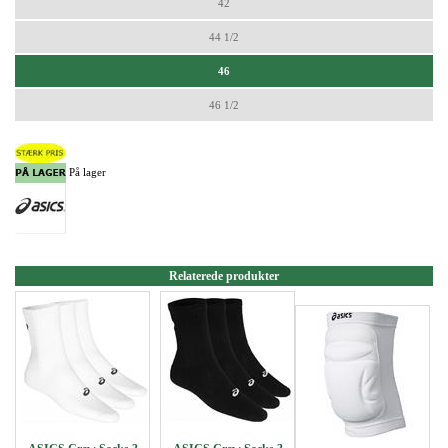
42
44 1/2
46
46 1/2
På lager
Relaterede produkter