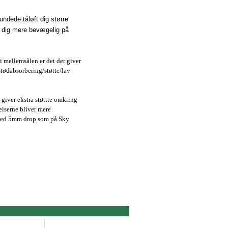
undede tåløft dig større
gør dig mere bevægelig på
i mellemsålen er det der giver
tødabsorbering/støtte/lav
giver ekstra støttte omkring
elserne bliver mere
med 5mm drop som på Sky