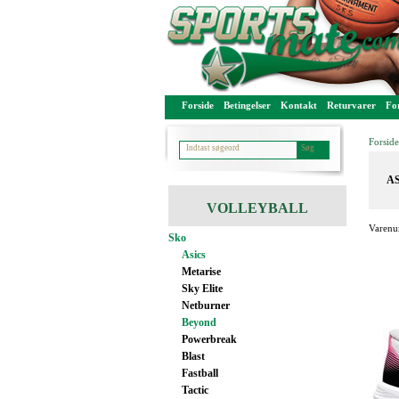
Forside
Betingelser
Kontakt
Returvarer
For
Forside
AS
VOLLEYBALL
Varenu
Sko
Asics
Metarise
Sky Elite
Netburner
Beyond
Powerbreak
Blast
Fastball
Tactic