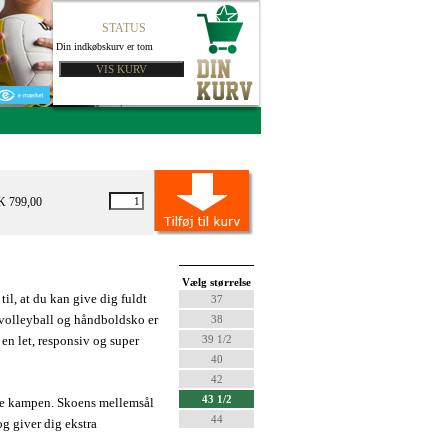
STATUS
Din indkøbskurv er tom
K 799,00
Vælg størrelse
l, at du kan give dig fuldt
37
volleyball og håndboldsko er
38
g en let, responsiv og super
39 1/2
40
42
43 1/2
hele kampen. Skoens mellemsål
44
g giver dig ekstra