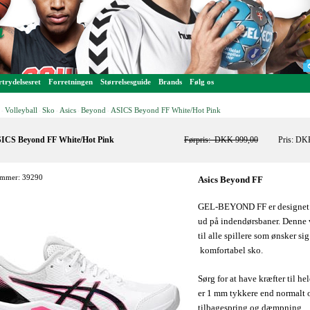
trydelsesret
Forretningen
Størrelsesguide
Brands
Følg os
Volleyball
Sko
Asics
Beyond
ASICS Beyond FF White/Hot Pink
-
-
-
-
-
ICS Beyond FF White/Hot Pink
Førpris:
DKK 999,00
Pris: DK
mmer: 39290
Asics Beyond FF
GEL-BEYOND FF er designet ti
ud på indendørsbaner. Denne 
til alle spillere som ønsker si
komfortabel sko.
Sørg for at have kræfter til 
er 1 mm tykkere end normalt o
tilbagespring og dæmpning.