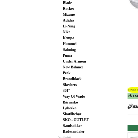
Blade
Rocket
Mizuno
Adidas
Li-Ning
Nike
Kempa
Hummel
Salming
Puma
Under Armour
New Balance
Peak
Brandblack
Skechers
361°
Way Of Wade
Børnesko
Løbesko
Skotilbehør
SKO - OUTLET
Sandsokker
Badesandaler
Spilletøj