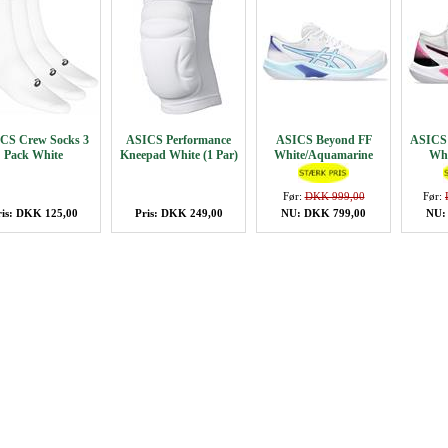
CS Crew Socks 3
ASICS Performance
ASICS Beyond FF
ASICS
Pack White
Kneepad White (1 Par)
White/Aquamarine
Whi
Før:
DKK 999,00
Før:
ris: DKK 125,00
Pris: DKK 249,00
NU: DKK 799,00
NU: