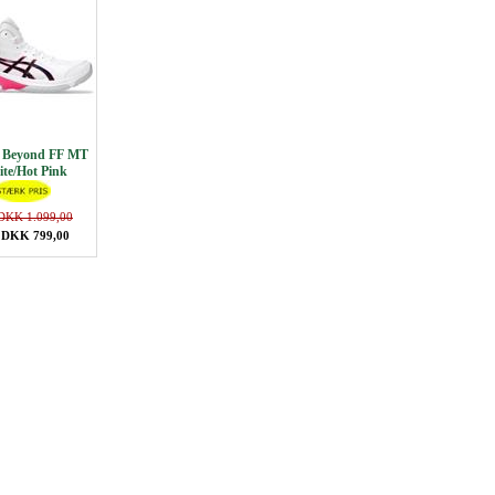
 Beyond FF MT
te/Hot Pink
DKK 1.099,00
 DKK 799,00