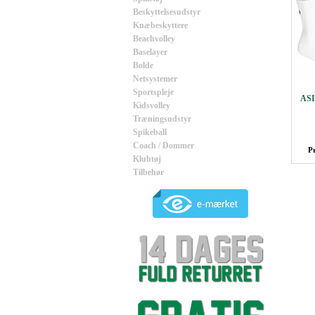
Beskyttelsesudstyr
Knæbeskyttere
Beachvolley
Baselayer
Bolde
Netsystemer
Sportspleje
ASI
Kidsvolley
Træningsudstyr
Spikeball
Coach / Dommer
P
Klubtøj
Tilbehør