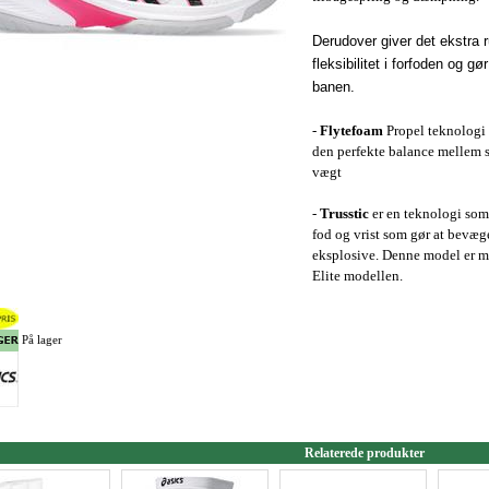
Derudover giver det ekstra r
fleksibilitet i forfoden og 
banen.
-
Flytefoam
Propel teknologi 
den perfekte balance mellem s
vægt
-
Trusstic
er en teknologi som 
fod og vrist som gør at bevæg
eksplosive. Denne model er 
Elite modellen.
På lager
Relaterede produkter