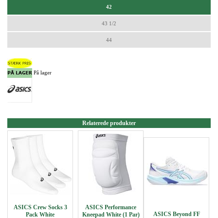
42
43 1/2
44
På lager
Relaterede produkter
ASICS Crew Socks 3
ASICS Performance
ASICS Beyond FF
Pack White
Kneepad White (1 Par)