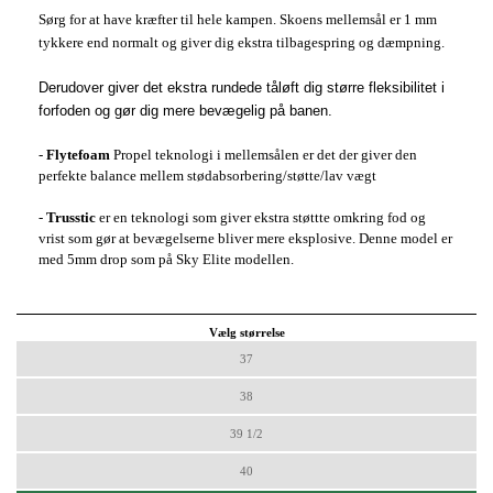
Sørg for at have kræfter til hele kampen. Skoens mellemsål er 1 mm
tykkere end normalt og giver dig ekstra tilbagespring og dæmpning.
Derudover giver det ekstra rundede tåløft dig større fleksibilitet i
forfoden og gør dig mere bevægelig på banen.
-
Flytefoam
Propel teknologi i mellemsålen er det der giver den
perfekte balance mellem stødabsorbering/støtte/lav vægt
-
Trusstic
er en teknologi som giver ekstra støttte omkring fod og
vrist som gør at bevægelserne bliver mere eksplosive. Denne model er
med 5mm drop som på Sky Elite modellen.
Vælg størrelse
37
38
39 1/2
40