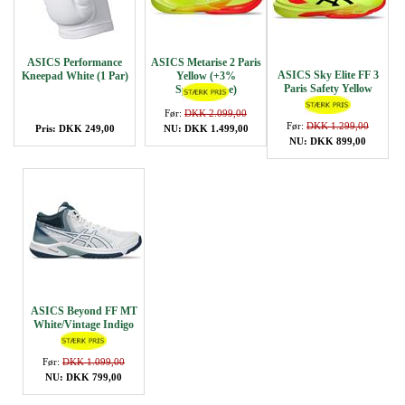
ASICS Performance
ASICS Metarise 2 Paris
ASICS Sky Elite FF 3
Kneepad White (1 Par)
Yellow (+3%
Paris Safety Yellow
Springhøjde)
Før:
DKK 2.099,00
Før:
DKK 1.299,00
Pris: DKK 249,00
NU: DKK 1.499,00
NU: DKK 899,00
ASICS Beyond FF MT
White/Vintage Indigo
Før:
DKK 1.099,00
NU: DKK 799,00