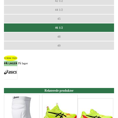
42 1/2
44 1/2
45
46 1/2
48
49
På lager
Relaterede produkter