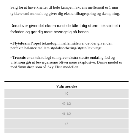
Sørg for at have kræfter til hele kampen. Skoens mellemsål er 1 mm
tykkere end normalt og giver dig ekstra tilbagespring og dæmpning.
Derudover giver det ekstra rundede tåløft dig større fleksibilitet i
forfoden og gør dig mere bevægelig på banen.
-
Flytefoam
Propel teknologi i mellemsålen er det der giver den
perfekte balance mellem stødabsorbering/støtte/lav vægt
-
Trusstic
er en teknologi som giver ekstra støttte omkring fod og
vrist som gør at bevægelserne bliver mere eksplosive. Denne model er
med 5mm drop som på Sky Elite modellen.
Vælg størrelse
40
40 1/2
41 1/2
42