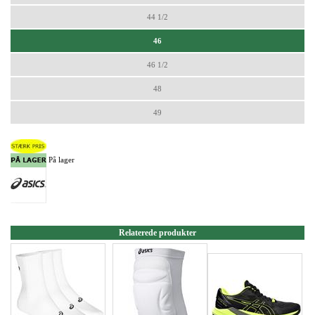
44 1/2
46
46 1/2
48
49
På lager
Relaterede produkter