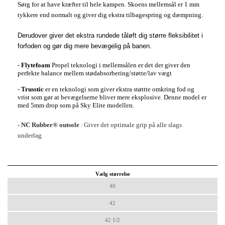
Sørg for at have kræfter til hele kampen. Skoens mellemsål er 1 mm
tykkere end normalt og giver dig ekstra tilbagespring og dæmpning.
Derudover giver det ekstra rundede tåløft dig større fleksibilitet i
forfoden og gør dig mere bevægelig på banen.
-
Flytefoam
Propel teknologi i mellemsålen er det der giver den
perfekte balance mellem stødabsorbering/støtte/lav vægt
-
Trusstic
er en teknologi som giver ekstra støttte omkring fod og
vrist som gør at bevægelserne bliver mere eksplosive. Denne model er
med 5mm drop som på Sky Elite modellen.
- NC Rubber® outsole
Giver det optimale grip på alle slags
:
underlag
Vælg størrelse
40
42
42 1/2