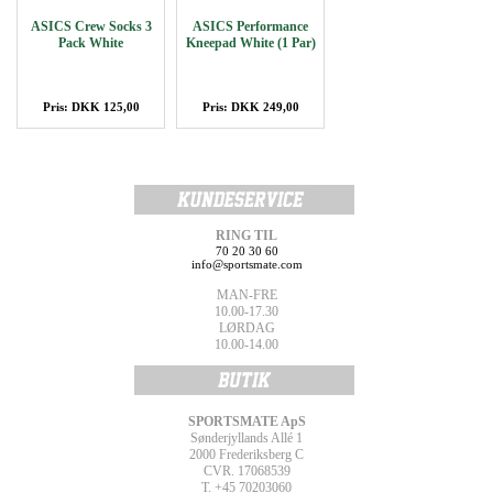
ASICS Crew Socks 3
ASICS Performance
Pack White
Kneepad White (1 Par)
Pris: DKK 125,00
Pris: DKK 249,00
RING TIL
70 20 30 60
info@sportsmate.com
MAN-FRE
10.00-17.30
LØRDAG
10.00-14.00
SPORTSMATE ApS
Sønderjyllands Allé 1
2000 Frederiksberg C
CVR. 17068539
T. +45 70203060