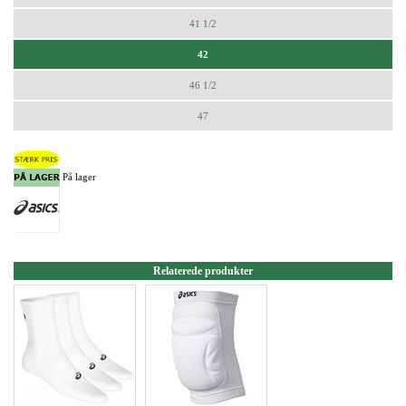
41 1/2
42
46 1/2
47
På lager
Relaterede produkter