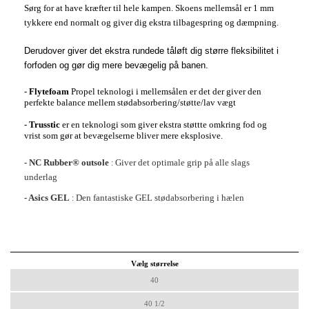
Sørg for at have kræfter til hele kampen. Skoens mellemsål er 1 mm
tykkere end normalt og giver dig ekstra tilbagespring og dæmpning.
Derudover giver det ekstra rundede tåløft dig større fleksibilitet i
forfoden og gør dig mere bevægelig på banen.
-
Flytefoam
Propel teknologi i mellemsålen er det der giver den
perfekte balance mellem stødabsorbering/støtte/lav vægt
-
Trusstic
er en teknologi som giver ekstra støttte omkring fod og
vrist som gør at bevægelserne bliver mere eksplosive.
- NC Rubber® outsole
Giver det optimale grip på alle slags
:
underlag
- Asics GEL
Den fantastiske GEL stødabsorbering i hælen
:
Vælg størrelse
40
40 1/2