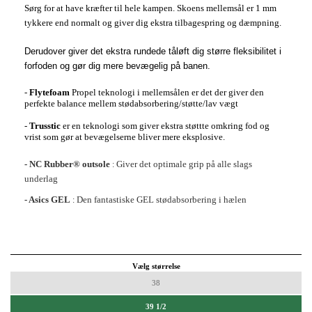
Sørg for at have kræfter til hele kampen. Skoens mellemsål er 1 mm
tykkere end normalt og giver dig ekstra tilbagespring og dæmpning.
Derudover giver det ekstra rundede tåløft dig større fleksibilitet i
forfoden og gør dig mere bevægelig på banen.
-
Flytefoam
Propel teknologi i mellemsålen er det der giver den
perfekte balance mellem stødabsorbering/støtte/lav vægt
-
Trusstic
er en teknologi som giver ekstra støttte omkring fod og
vrist som gør at bevægelserne bliver mere eksplosive.
- NC Rubber® outsole
Giver det optimale grip på alle slags
:
underlag
- Asics GEL
Den fantastiske GEL stødabsorbering i hælen
:
Vælg størrelse
38
39 1/2